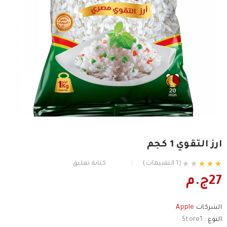
ارز التقوي 1 كجم
(1 التقييمات)
كتابة تعليق
27ج.م
الشركات
Apple
النوع :
Store1