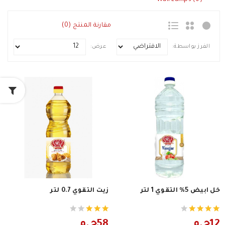
Wall Lamps (0)
مقارنة المنتج (0)
الفرز بواسطة:
عرض:
خل ابيض 5% التقوي 1 لتر
زيت التقوي 0.7 لتر
12ج.م
58ج.م