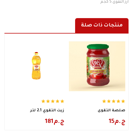
ارز التقوى 5 كجم
منتجات ذات صلة
صلصة التقوى
زيت التقوي 2.1 لتر
15ج.م
181ج.م