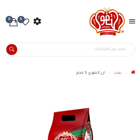
0
0
بحث
ارز التقوى 5 كجم