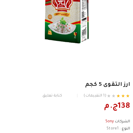
ارز التقوى 5 كجم
(1 التقييمات)
كتابة تعليق
138ج.م
الشركات
Sony
النوع :
Store1